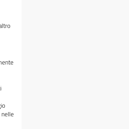
altro
mente
i
gio
 nelle