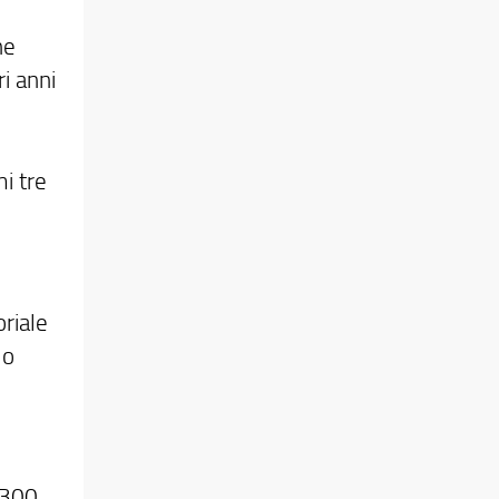
ne
ri anni
mi tre
oriale
lo
 300