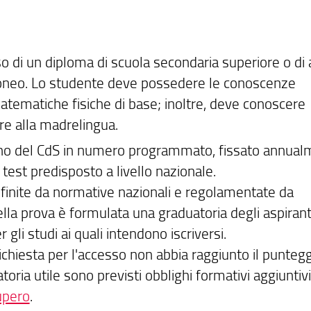
so di un diploma di scuola secondaria superiore o di 
 idoneo. Lo studente deve possedere le conoscenze
 matematiche fisiche di base; inoltre, deve conoscere
tre alla madrelingua.
no del CdS in numero programmato, fissato annual
 test predisposto a livello nazionale.
efinite da normative nazionali e regolamentate da
della prova è formulata una graduatoria degli aspirant
 gli studi ai quali intendono iscriversi.
richiesta per l'accesso non abbia raggiunto il punteg
oria utile sono previsti obblighi formativi aggiuntivi
cupero
.