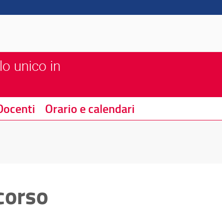
lo unico in
Docenti
Orario e calendari
corso