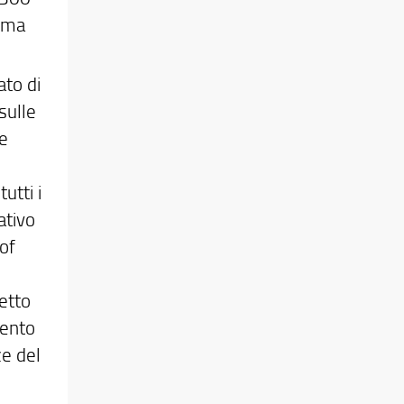
rima
ato di
sulle
ve
utti i
ativo
 of
etto
mento
ze del