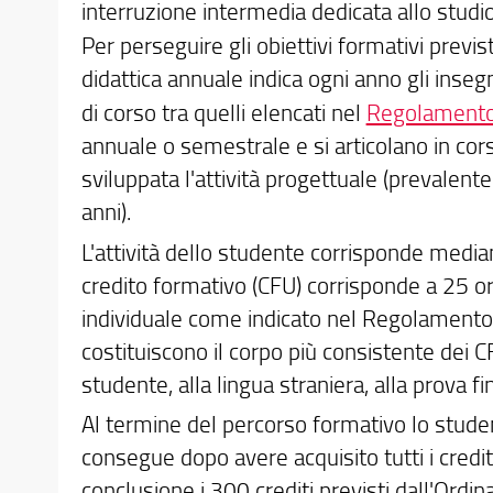
interruzione intermedia dedicata allo studio in
Per perseguire gli obiettivi formativi previsti
didattica annuale indica ogni anno gli insegn
di corso tra quelli elencati nel
Regolamento 
annuale o semestrale e si articolano in corsi t
sviluppata l'attività progettuale (prevalente
anni).
L'attività dello studente corrisponde med
credito formativo (CFU) corrisponde a 25 ore
individuale come indicato nel Regolamento Did
costituiscono il corpo più consistente dei C
studente, alla lingua straniera, alla prova fin
Al termine del percorso formativo lo stude
consegue dopo avere acquisito tutti i crediti
conclusione i 300 crediti previsti dall'O