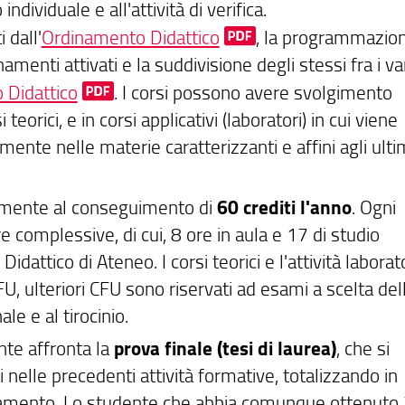
dividuale e all'attività di verifica.
 dall'
Ordinamento Didattico
, la programmazio
amenti attivati e la suddivisione degli stessi fra i va
Didattico
. I corsi possono avere svolgimento
eorici, e in corsi applicativi (laboratori) in cui viene
mente nelle materie caratterizzanti e affini agli ulti
iamente al conseguimento di
60 crediti l'anno
. Ogni
 complessive, di cui, 8 ore in aula e 17 di studio
attico di Ateneo. I corsi teorici e l'attività laborat
FU, ulteriori CFU sono riservati ad esami a scelta del
ale e al tirocinio.
nte affronta la
prova finale (tesi di laurea)
, che si
 nelle precedenti attività formative, totalizzando in
rdinamento. Lo studente che abbia comunque ottenuto