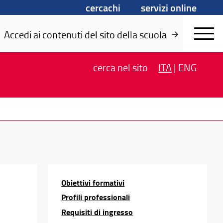
cercachi
servizi online
Accedi ai contenuti del sito della scuola
cerca
nel sito
ITA
|
ENG
Obiettivi formativi
Profili professionali
Requisiti di ingresso