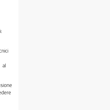
:
cnici
 al
ssione
cedere