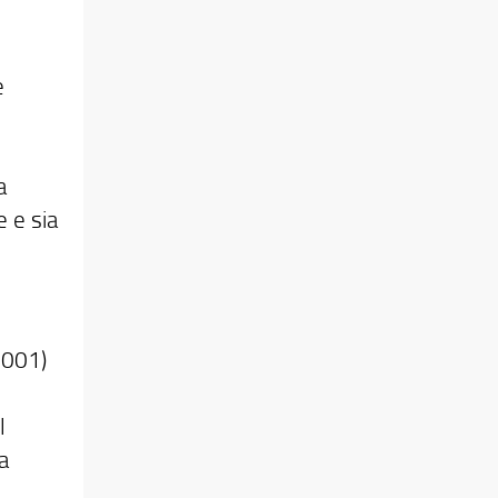
e
a
 e sia
2001)
l
a