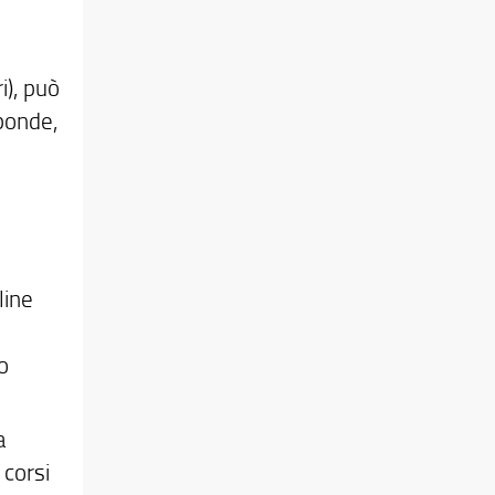
i), può
sponde,
line
o
a
 corsi