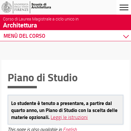
Corso di Laurea Magistrale a ciclo unico in
Architettura
MENÙ DEL CORSO
Home
Corso di studio
Didattica
Piano di Studio
Programmi dei Corsi
Piano di Studio
Tirocinio
Seminari Tematici
Mobilità Internazionale
Lo studente è tenuto a presentare, a partire dal
Corsi di lingua e prove di conoscenza
quarto anno, un Piano di Studio con la scelta delle
materie opzionali.
Esami
Leggi le istruzioni
didaTUTOR
This page is also available in
English