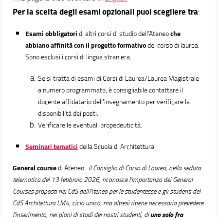
Docenti
Per la scelta degli esami opzionali puoi scegliere tra
:
Orario e calendari
Esami obbligatori
che
di altri corsi di studio dell'Ateneo
abbiano
affinità con il progetto formativo
del corso di laurea.
Sono esclusi i corsi di lingua straniera.
Se si tratta di esami di Corsi di Laurea/Laurea Magistrale
a numero programmato, è consigliabile contattare il
docente affidatario dell'insegnamento per verificare la
disponibilità dei posti.
Verificare le eventuali propedeuticità.
Seminari tematici
della Scuola di Architettura.
General course
di Ateneo:
il Consiglio di Corso di Laurea, nella seduta
telematica del 13 febbraio 2026, riconosce l'importanza dei General
Courses proposti nei CdS dell'Ateneo per le studentesse e gli studenti del
CdS Architettura LM4, ciclo unico, ma altresì ritiene necessario prevedere
uno solo fra
l'inserimento, nei piani di studi dei nostri studenti, di