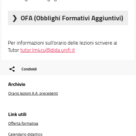
OFA (Obblighi Formativi Aggiuntivi)
Come previsto dal
Bando per l'ammissione
, gli
obblighi formativi aggiuntivi dovranno essere assolti.
Il mancato assolvimento degli obblighi formativi
Per informazioni sull'orario delle lezioni scrivere ai
aggiuntivi comporterà l'impedimento per lo studente
Tutor
tutor.lm4cu@dida.unifi.it
di prenotarsi e di sostenere l’esame di profitto di
Istituzioni di Matematiche.
Condividi
Archivio
Orario lezioni A.A. precedenti
Link utili
Offerta formativa
Calendario didattico