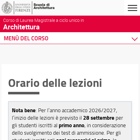
Corso di Laurea Magistrale a ciclo unico in
Architettura
MENÙ DEL CORSO
Home
Corso di studio
Didattica
Docenti
Orario delle lezioni
Orario e calendari
Orario delle lezioni
Calendario aule
Nota bene
: Per l’anno accademico 2026/2027,
Calendario didattico
28 settembre
l’inizio delle lezioni è previsto il
per
Calendario esami
primo anno
gli studenti iscritti al
, in considerazione
Calendario esami di laurea
dello svolgimento dei test di ammissione. Per gli