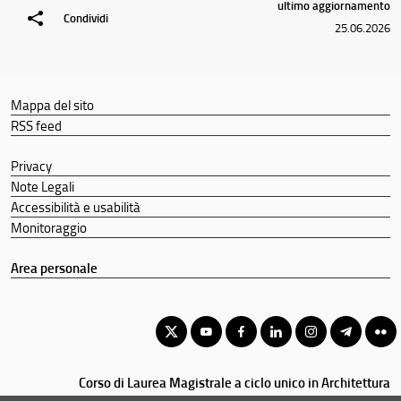
ultimo aggiornamento
Segnalazioni e reclami
Condividi
25.06.2026
Mostre ed eventi
Didattica
Mappa del sito
Docenti
RSS feed
Orario e calendari
Privacy
Note Legali
Accessibilità e usabilità
Monitoraggio
Area personale
Corso di Laurea Magistrale a ciclo unico in Architettura