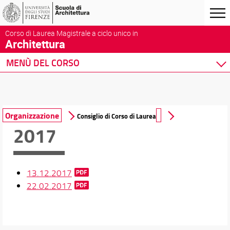
Corso di Laurea Magistrale a ciclo unico in
Architettura
MENÙ DEL CORSO
Home
Corso di studio
Presentazione del corso
Organizzazione
Consiglio di Corso di Laurea
Sedi e strutture
2017
Organizzazione
Norme e regolamenti
Per iscriversi
13.12.2017
Per laurearsi
22.02.2017
Proseguire dopo la laurea
Prospettive occupazionali
Qualità del Corso
Formazione sicurezza