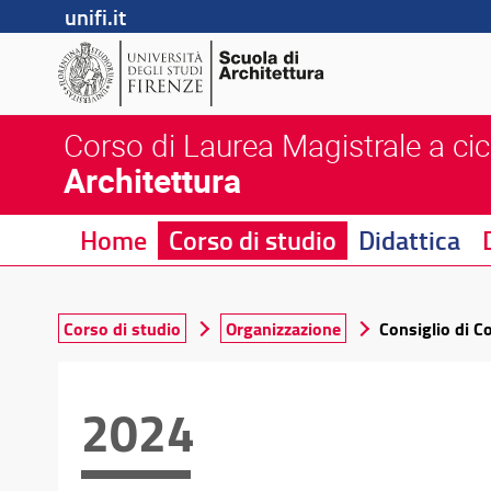
unifi.it
Corso di Laurea Magistrale a cic
Architettura
Home
Corso di studio
Didattica
Corso di studio
Organizzazione
Consiglio di C
2024