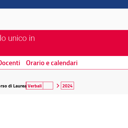
lo unico in
Docenti
Orario e calendari
orso di Laurea
Verbali
2024