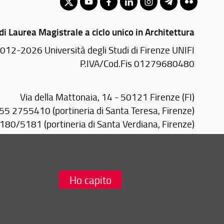
di Laurea Magistrale a ciclo unico in Architettura
012-2026 Università degli Studi di Firenze UNIFI
P.IVA/Cod.Fis 01279680480
Via della Mattonaia, 14 - 50121 Firenze (FI)
055 2755410 (portineria di Santa Teresa, Firenze)
80/5181 (portineria di Santa Verdiana, Firenze)
2757079 (portineria Design Campus, Calenzano)
0574 602500 (portineria PIN, Prato)
Email:
scuola(AT)architettura.unifi.it
Ho capito
Redazione Web
i