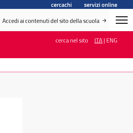
cercachi
servizi online
Accedi ai contenuti del sito della scuola
cerca
nel sito
ITA
|
ENG