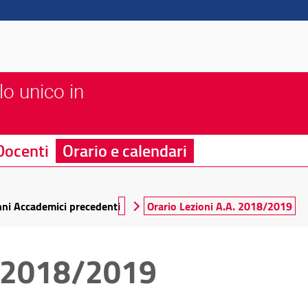
lo unico in
Docenti
Orario e calendari
nni Accademici precedenti
Orario Lezioni A.A. 2018/2019
. 2018/2019