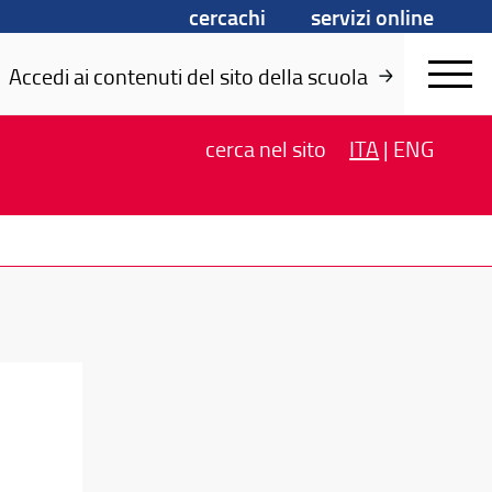
cercachi
servizi online
Accedi ai contenuti del sito della scuola
cerca
nel sito
ITA
|
ENG