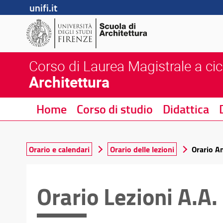
unifi.it
Corso di Laurea Magistrale a cic
Architettura
Home
Corso di studio
Didattica
Orario e calendari
Orario delle lezioni
Orario A
Orario Lezioni A.A