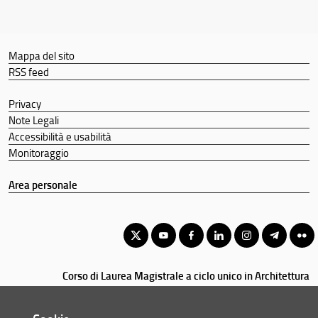
Segnalazioni e reclami
Mostre ed eventi
Mappa del sito
Didattica
RSS feed
Docenti
Privacy
Orario e calendari
Note Legali
Accessibilità e usabilità
Monitoraggio
Area personale
Corso di Laurea Magistrale a ciclo unico in Architettura
© Copyright 2012-2026 Università degli Studi di Firenze UNIFI
P.IVA/Cod.Fis 01279680480