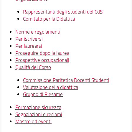
Segnalazioni e reclami
Rappresentanti degli studenti del CdS
Mostre ed eventi
Comitato per la Didattica
Didattica
Norme e regolamenti
Docenti
Per iscriversi
Orario e calendari
Per laurearsi
Proseguire dopo la laurea
Prospettive occupazionali
Qualità del Corso
Commissione Paritetica Docenti Studenti
Valutazione della didattica
Gruppo di Riesame
Formazione sicurezza
Segnalazioni e reclami
Mostre ed eventi