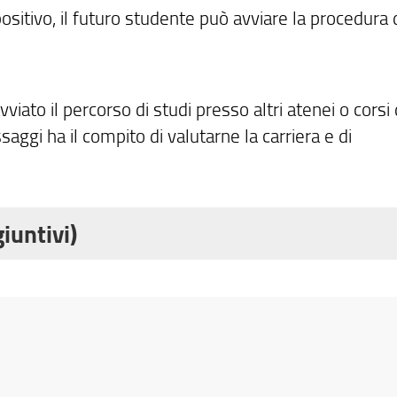
ositivo, il futuro studente può avviare la procedura 
viato il percorso di studi presso altri atenei o corsi 
ggi ha il compito di valutarne la carriera e di
iuntivi)
al CdLM in Architettura a ciclo unico e al CdL in Sc
a conseguito un punteggio inferiore a quello indicato
assegnati obblighi formativi aggiuntivi, che potran
rmativi aggiuntivi comporterà l'impedimento per lo