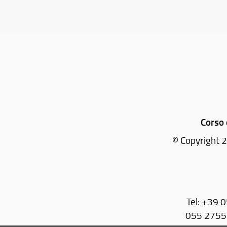
rso di Istituzioni di Matematiche.
Corso 
© Copyright 2
Tel: +39 
055 27551