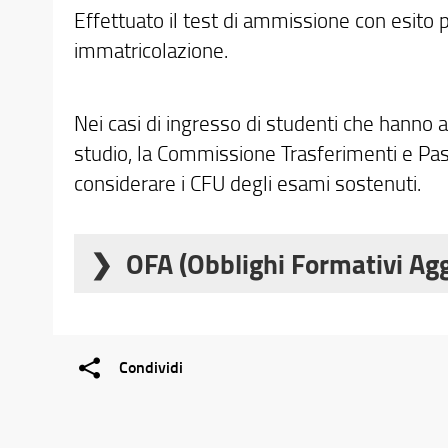
Effettuato il test di ammissione con esito p
immatricolazione.
Nei casi di ingresso di studenti che hanno av
studio, la Commissione Trasferimenti e Passa
considerare i CFU degli esami sostenuti.
OFA (Obblighi Formativi Agg
Come previsto dal Bando per l'ammissione 
dell'Architettura, qualora lo studente abbi
bando nei quesiti di matematica, verranno 
Condividi
essere assolti superando i
test OFA
.
Il mancato assolvimento degli obblighi fo