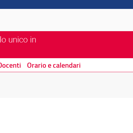
lo unico in
Docenti
Orario e calendari