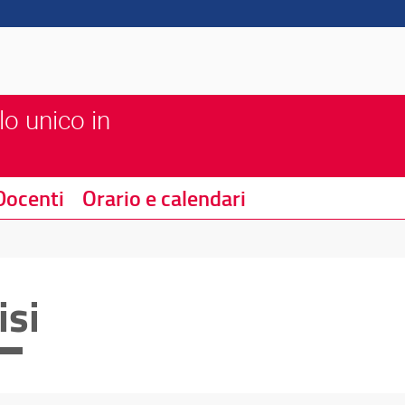
lo unico in
Docenti
Orario e calendari
isi