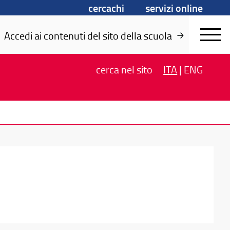
cercachi
servizi online
Accedi ai contenuti del sito della scuola
cerca
nel sito
ITA
|
ENG