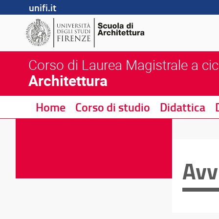
unifi.it
Corso di Laurea Magistrale a cic
Architettura
Home
Corso di studio
Didattica
Avv